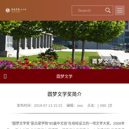
圆梦文学

圆梦文学
圆梦文学奖简介
发布时间：2019-07-13 15:23
编辑：zwx
点击：[
690
]次
“圆梦文学奖”是吕梁学院“85届中文班”在母校设立的一项文学大奖。2008年