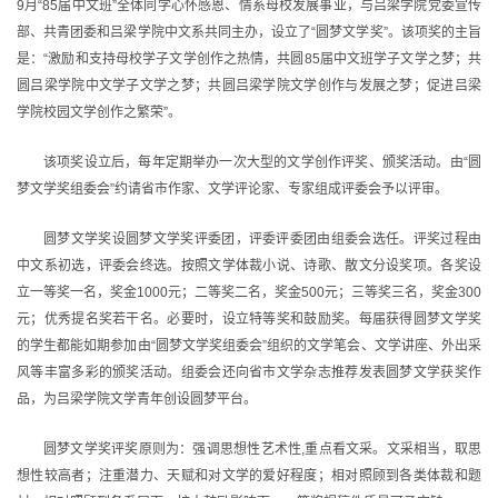
9月“85届中文班”全体同学心怀感恩、情系母校发展事业，与吕梁学院党委宣传
部、共青团委和吕梁学院中文系共同主办，设立了“圆梦文学奖”。该项奖的主旨
是：“激励和支持母校学子文学创作之热情，共圆85届中文班学子文学之梦；共
圆吕梁学院中文学子文学之梦；共圆吕梁学院文学创作与发展之梦；促进吕梁
学院校园文学创作之繁荣”。
该项奖设立后，每年定期举办一次大型的文学创作评奖、颁奖活动。由“圆
梦文学奖组委会”约请省市作家、文学评论家、专家组成评委会予以评审。
圆梦文学奖设圆梦文学奖评委团，评委评委团由组委会选任。评奖过程由
中文系初选，评委会终选。按照文学体裁小说、诗歌、散文分设奖项。各奖设
立一等奖一名，奖金1000元；二等奖二名，奖金500元；三等奖三名，奖金300
元；优秀提名奖若干名。必要时，设立特等奖和鼓励奖。每届获得圆梦文学奖
的学生都能如期参加由“圆梦文学奖组委会”组织的文学笔会、文学讲座、外出采
风等丰富多彩的颁奖活动。组委会还向省市文学杂志推荐发表圆梦文学获奖作
品，为吕梁学院文学青年创设圆梦平台。
圆梦文学奖评奖原则为：强调思想性艺术性,重点看文采。文采相当，取思
想性较高者；注重潜力、天赋和对文学的爱好程度；相对照顾到各类体裁和题