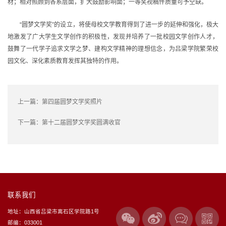
材；相对照顾到各系层面，扩大鼓励影响面；一等奖视稿件质量可予空缺。
“圆梦文学奖”的设立，将使母校文学教育得到了进一步的延伸和强化，极大
地激发了广大学生文学创作的积极性，发现并培养了一批校园文学创作人才，
鼓舞了一代学子追求文学之梦、建构文学精神的理想信念，为吕梁学院繁荣校
园文化、深化素质教育发挥其独特的作用。
上一篇：
第四届圆梦文学奖照片
下一篇：
第十二届圆梦文学奖圆满收官
联系我们
地址：山西省吕梁市离石区学院路1号
邮编：033001